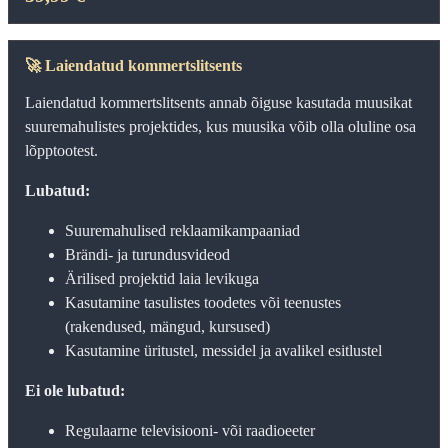
🚀
Laiendatud kommertslitsents
Laiendatud kommertslitsents annab õiguse kasutada muusikat
suuremahulistes projektides, kus muusika võib olla oluline osa
lõpptootest.
Lubatud:
Suuremahulised reklaamikampaaniad
Brändi- ja turundusvideod
Ärilised projektid laia levikuga
Kasutamine tasulistes toodetes või teenustes
(rakendused, mängud, kursused)
Kasutamine üritustel, messidel ja avalikel esitlustel
Ei ole lubatud:
Regulaarne televisiooni- või raadioeeter