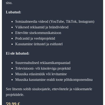
sisu.
Lubatud:
Sotsiaalmeedia videod (YouTube, TikTok, Instagram)
Väikesed reklaamid ja brändivideod
Ettevõtte sisekommunikatsioon
Podcastid ja veebiprojektid
Kasutamine üritustel ja esitlustel
Ei ole lubatud:
Suuremahulised reklaamikampaaniad
Televisiooni- või kinoleviga projektid
Muusika edasimüük või levitamine
Muusika kasutamine eraldi toote põhikomponendina
See litsents sobib sisuloojatele, ettevõtetele ja väiksematele
projektidele.
59,99 €