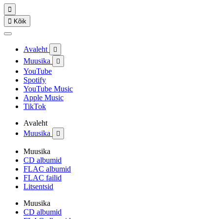


Kõik
Avaleht

Muusika

YouTube
Spotify
YouTube Music
Apple Music
TikTok
Avaleht
Muusika

Muusika
CD albumid
FLAC albumid
FLAC failid
Litsentsid
Muusika
CD albumid