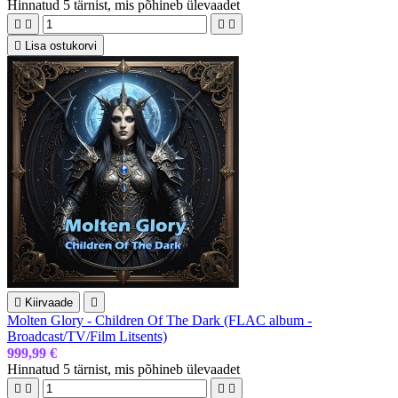
Hinnatud
5 tärnist, mis põhineb
ülevaadet





Lisa ostukorvi

Kiirvaade

Molten Glory - Children Of The Dark (FLAC album -
Broadcast/TV/Film Litsents)
999,99 €
Hinnatud
5 tärnist, mis põhineb
ülevaadet



