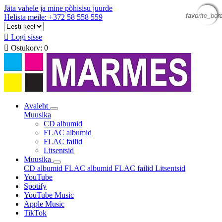
Jäta vahele ja mine põhisisu juurde
favorite_bor
favorite_bor
favorite_bor
favorite_bor
Helista meile: +372 58 558 559

Logi sisse

Ostukorv:
0
Avaleht
Muusika
CD albumid
FLAC albumid
FLAC failid
Litsentsid
Muusika
CD albumid
FLAC albumid
FLAC failid
Litsentsid
YouTube
Spotify
YouTube Music
Apple Music
TikTok