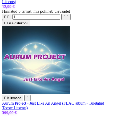
Litsents)
12,99 €
Hinnatud
5 tärnist, mis põhineb
ülevaadet





Lisa ostukorvi

Kiirvaade

Aurum Project - Just Like An Angel (FLAC album - Tuletatud
Teoste Litsents)
399,99 €