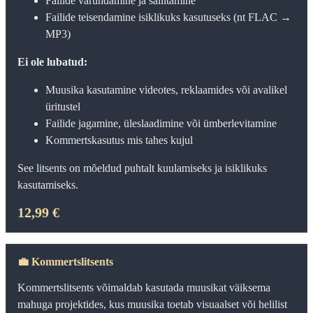
Failide varundamine ja säilitamine
Failide teisendamine isiklikuks kasutuseks (nt FLAC →
MP3)
Ei ole lubatud:
Muusika kasutamine videotes, reklaamides või avalikel
üritustel
Failide jagamine, üleslaadimine või ümberlevitamine
Kommertskasutus mis tahes kujul
See litsents on mõeldud puhtalt kuulamiseks ja isiklikuks
kasutamiseks.
12,99 €
💼
Kommertslitsents
Kommertslitsents võimaldab kasutada muusikat väiksema
mahuga projektides, kus muusika toetab visuaalset või helilist