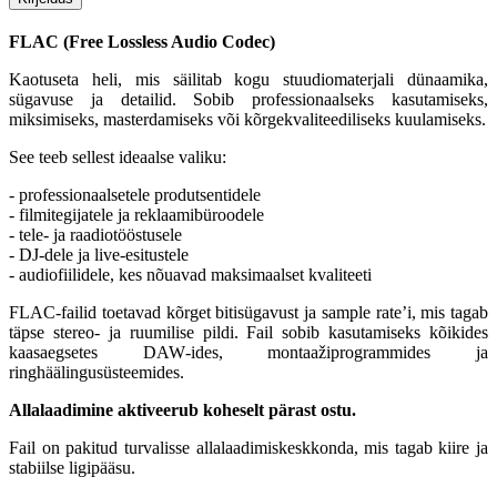
FLAC (Free Lossless Audio Codec)
Kaotuseta heli, mis säilitab kogu stuudiomaterjali dünaamika, 
sügavuse ja detailid. Sobib professionaalseks kasutamiseks, 
miksimiseks, masterdamiseks või kõrgekvaliteediliseks kuulamiseks.
See teeb sellest ideaalse valiku:
- professionaalsetele produtsentidele
- filmitegijatele ja reklaamibüroodele
- tele- ja raadiotööstusele
- DJ‑dele ja live‑esitustele
- audiofiilidele, kes nõuavad maksimaalset kvaliteeti
FLAC‑failid toetavad kõrget bitisügavust ja sample rate’i, mis tagab
täpse stereo‑ ja ruumilise pildi. Fail sobib kasutamiseks kõikides
kaasaegsetes DAW‑ides, montaažiprogrammides ja
ringhäälingusüsteemides.
Allalaadimine aktiveerub koheselt pärast ostu.
Fail on pakitud turvalisse allalaadimiskeskkonda, mis tagab kiire ja
stabiilse ligipääsu.