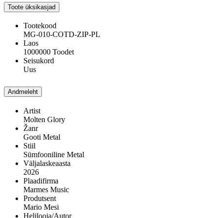
Toote üksikasjad
Tootekood
MG-010-COTD-ZIP-PL
Laos
1000000 Toodet
Seisukord
Uus
Andmeleht
Artist
Molten Glory
Žanr
Gooti Metal
Stiil
Sümfooniline Metal
Väljalaskeaasta
2026
Plaadifirma
Marmes Music
Produtsent
Mario Mesi
Helilooja/Autor