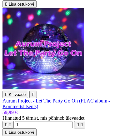

Lisa ostukorvi

Kiirvaade

Aurum Project - Let The Party Go On (FLAC album -
Kommertslitsents)
59,99 €
Hinnatud
5 tärnist, mis põhineb
ülevaadet





Lisa ostukorvi