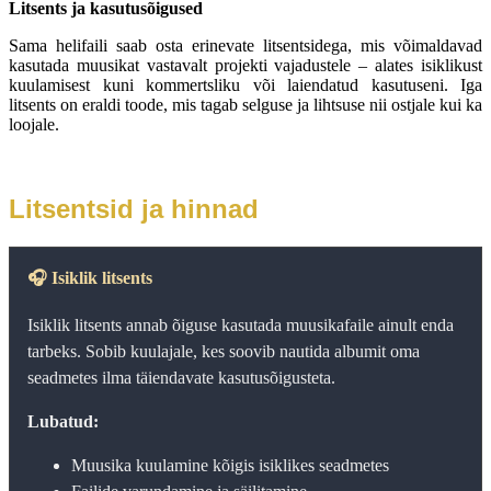
Litsents ja kasutusõigused
Sama helifaili saab osta erinevate litsentsidega, mis võimaldavad 
kasutada muusikat vastavalt projekti vajadustele – alates isiklikust 
kuulamisest kuni kommertsliku või laiendatud kasutuseni. Iga 
litsents on eraldi toode, mis tagab selguse ja lihtsuse nii ostjale kui ka 
loojale.
Litsentsid ja hinnad
🎧
Isiklik litsents
Isiklik litsents annab õiguse kasutada muusikafaile ainult enda
tarbeks. Sobib kuulajale, kes soovib nautida albumit oma
seadmetes ilma täiendavate kasutusõigusteta.
Lubatud:
Muusika kuulamine kõigis isiklikes seadmetes