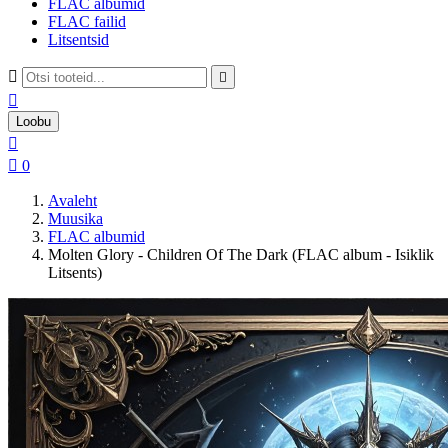
FLAC albumid
FLAC failid
Litsentsid



Loobu


0
Avaleht
Muusika
FLAC albumid
Molten Glory - Children Of The Dark (FLAC album - Isiklik
Litsents)