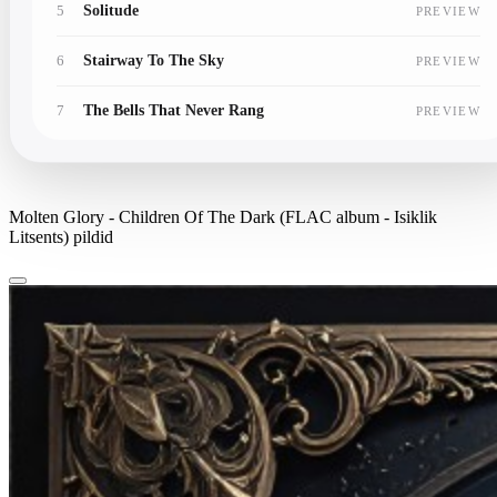
5
Solitude
PREVIEW
6
Stairway To The Sky
PREVIEW
7
The Bells That Never Rang
PREVIEW
8
The Last Candle In Eden
PREVIEW
9
Thorns Beneath The Velvet Sky
PREVIEW
Molten Glory - Children Of The Dark (FLAC album - Isiklik
Litsents) pildid
10
When Love And Hate Collide
PREVIEW
11
When Ravens Forgert To Sing
PREVIEW
12
Where Shadows Breathe My Name
PREVIEW