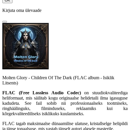
OK
Kirjuta oma ülevaade
Molten Glory - Children Of The Dark (FLAC album - Isiklik
Litsents)
FLAC 
(Free 
Lossless 
Audio 
Codec) 
on 
stuudiokvaliteediga 
heliformaat, 
mis 
säilitab 
kogu 
originaalse 
helidetaili 
ilma 
igasuguse 
kadudeta. 
See 
fail 
sobib 
nii 
professionaalseks 
tootmiseks, 
ringhäälinguks, 
filminduseks, 
reklaamiks 
kui 
ka 
kõrgekvaliteediliseks 
isiklikuks 
kuulamiseks. 
FLAC 
tagab 
maksimaalse 
dünaamilise 
ulatuse, 
kristallselge 
helipildi 
ja 
täpse 
tonaalsuse, 
mis 
vastab 
täpselt 
autori 
algsele 
masterile.