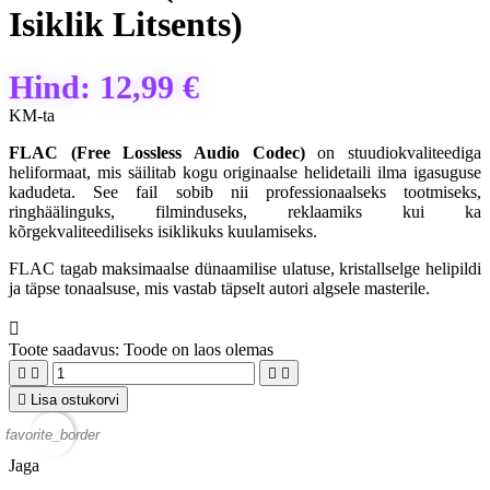
Isiklik Litsents)
Hind:
12,99 €
KM-ta
FLAC 
(Free 
Lossless 
Audio 
Codec) 
on 
stuudiokvaliteediga 
heliformaat, 
mis 
säilitab 
kogu 
originaalse 
helidetaili 
ilma 
igasuguse 
kadudeta. 
See 
fail 
sobib 
nii 
professionaalseks 
tootmiseks, 
ringhäälinguks, 
filminduseks, 
reklaamiks 
kui 
ka 
kõrgekvaliteediliseks 
isiklikuks 
kuulamiseks. 
FLAC 
tagab 
maksimaalse 
dünaamilise 
ulatuse, 
kristallselge 
helipildi 
ja 
täpse 
tonaalsuse, 
mis 
vastab 
täpselt 
autori 
algsele 
masterile.

Toote saadavus:
Toode on laos olemas





Lisa ostukorvi
favorite_border
Jaga