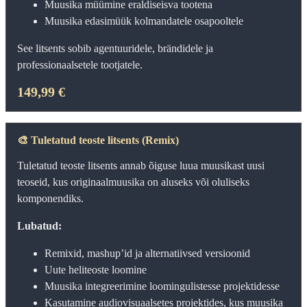
Muusika müümine eraldiseisva tootena
Muusika edasimüük kolmandatele osapooltele
See litsents sobib agentuuridele, brändidele ja
professionaalsetele tootjatele.
149,99 €
🎨
Tuletatud teoste litsents (Remix)
Tuletatud teoste litsents annab õiguse luua muusikast uusi
teoseid, kus originaalmuusika on aluseks või oluliseks
komponendiks.
Lubatud:
Remixid, mashup’id ja alternatiivsed versioonid
Uute heliteoste loomine
Muusika integreerimine loomingulistesse projektidesse
Kasutamine audiovisuaalsetes projektides, kus muusika