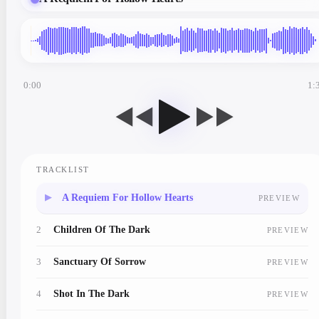
0:00
1:
◀◀
▶▶
TRACKLIST
1
A Requiem For Hollow Hearts
PREVIEW
2
Children Of The Dark
PREVIEW
3
Sanctuary Of Sorrow
PREVIEW
4
Shot In The Dark
PREVIEW