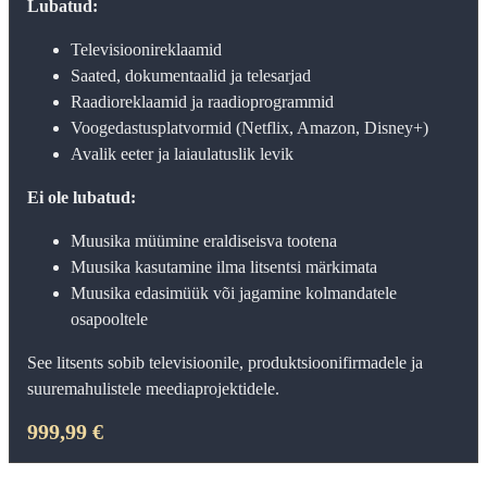
Lubatud:
Televisioonireklaamid
Saated, dokumentaalid ja telesarjad
Raadioreklaamid ja raadioprogrammid
Voogedastusplatvormid (Netflix, Amazon, Disney+)
Avalik eeter ja laiaulatuslik levik
Ei ole lubatud:
Muusika müümine eraldiseisva tootena
Muusika kasutamine ilma litsentsi märkimata
Muusika edasimüük või jagamine kolmandatele
osapooltele
See litsents sobib televisioonile, produktsioonifirmadele ja
suuremahulistele meediaprojektidele.
999,99 €