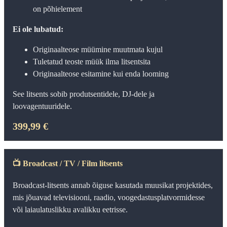
on põhielement
Ei ole lubatud:
Originaalteose müümine muutmata kujul
Tuletatud teoste müük ilma litsentsita
Originaalteose esitamine kui enda looming
See litsents sobib produtsentidele, DJ‑dele ja
loovagentuuridele.
399,99 €
📺
Broadcast / TV / Film litsents
Broadcast-litsents annab õiguse kasutada muusikat projektides,
mis jõuavad televisiooni, raadio, voogedastusplatvormidesse
või laiaulatuslikku avalikku eetrisse.