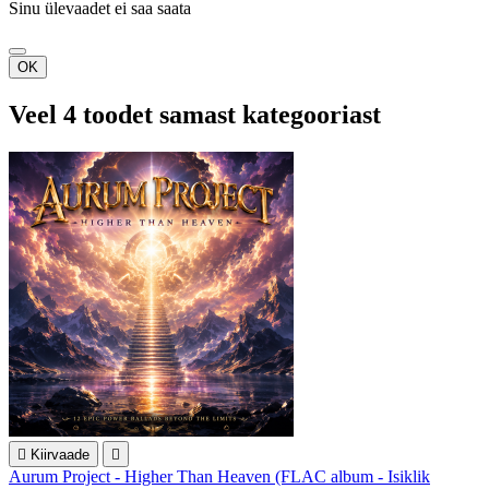
Sinu ülevaadet ei saa saata
OK
Veel 4 toodet samast kategooriast

Kiirvaade

Aurum Project - Higher Than Heaven (FLAC album - Isiklik